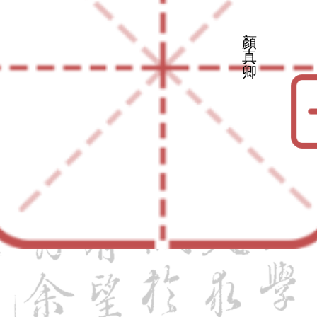
顏
真
卿